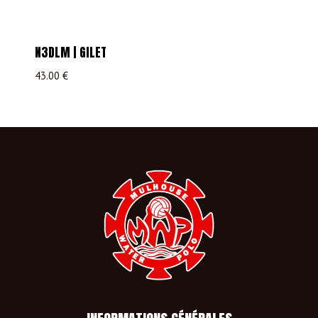
N3DLM | GILET
43.00
€