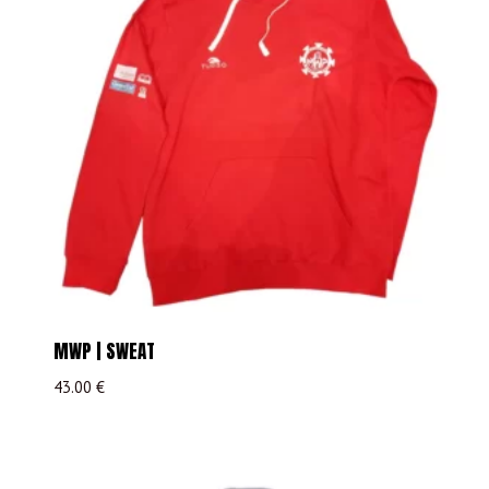
MWP | SWEAT
43.00
€